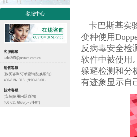
客服中心
卡巴斯基实验
变种使用Dopp
反病毒安全检测。
客服邮箱
软件中被使用。
kaba365@pcstars.com.cn
销售客服
躲避检测和分
(购买咨询|订单查询|兑换帮助)
有迹象显示自
400-819-1313（9:00-18:00）
技术客服
(安装|使用问题咨询)
400-611-6633(5×8小时)