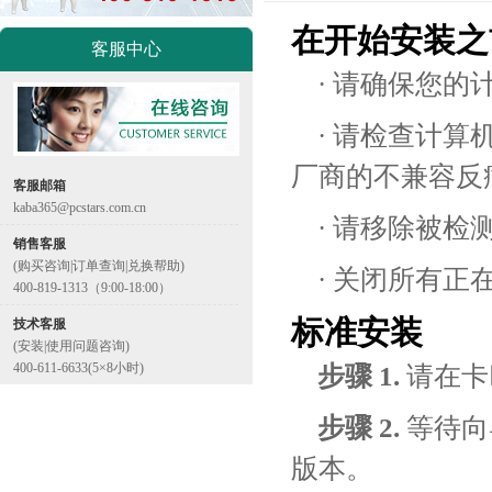
在开始安装之
客服中心
· 请确保您的
· 请检查计
厂商的不兼容反
客服邮箱
kaba365@pcstars.com.cn
· 请移除被
销售客服
(购买咨询|订单查询|兑换帮助)
· 关闭所有
400-819-1313（9:00-18:00）
标准安装
技术客服
(安装|使用问题咨询)
400-611-6633(5×8小时)
步骤 1.
请在卡
步骤 2.
等待向
版本。