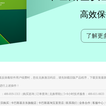
高效
了解更
斯基反病毒软件用户续费时，您在兑换激活码后，请先卸载旧版产品程序，下载安装最新
进行上述操作！
）：400-819-1313（购买咨询 | 订单查询 | 兑换帮助) | 5×8小时技术服务：400-611-6
大宗购买
|
卡巴斯基京东旗舰店
|
卡巴斯基淘宝直营店
|
联系我们
|
业务合作
|
客服中心
|